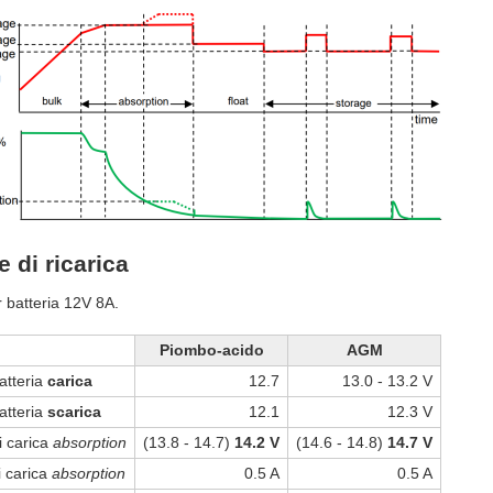
 di ricarica
 batteria 12V 8A.
Piombo-acido
AGM
atteria
carica
12.7
13.0 - 13.2 V
atteria
scarica
12.1
12.3 V
i carica
absorption
(13.8 - 14.7)
14.2 V
(14.6 - 14.8)
14.7 V
i carica
absorption
0.5 A
0.5 A