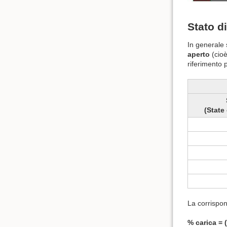
Stato d
In generale 
aperto
(cioè
riferimento 
(State
La corrispo
% carica = (