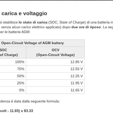
i carica e voltaggio
si stabilisce
lo stato di carica
(SOC,
State of Charge
) di una batteria
 senza alcun carico elettrico applicato) dopo
due ore di riposo
. La se
per le batterie AGM:
Open-Circuit Voltage of AGM battery
SOC
OCV
 of Charge)
(Open-Circuit Voltage)
100%
12.85 V
75%
12.55 V
50%
12.25 V
25%
11.95 V
0%
11.65 V
ndenza è data dalla seguente formula:
volt - 11.65) x 83.33