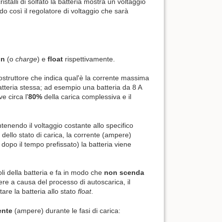
stalli di solfato la batteria mostra un voltaggio
do così il regolatore di voltaggio che sarà
on
(o
charge
) e
float
rispettivamente.
 costruttore che indica qual'è la corrente massima
atteria stessa; ad esempio una batteria da 8 A
ve circa l'
80%
della carica complessiva e il
tenendo il voltaggio costante allo specifico
dello stato di carica, la corrente (ampere)
dopo il tempo prefissato) la batteria viene
oli della batteria e fa in modo che
non scenda
ere a causa del processo di autoscarica, il
tare la batteria allo stato
float
.
ente
(ampere) durante le fasi di carica: