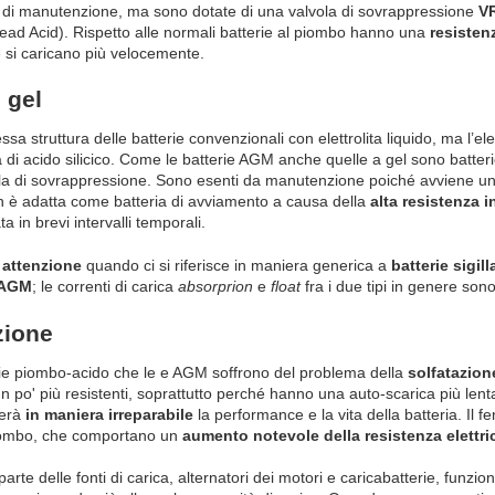
 di manutenzione, ma sono dotate di una valvola di sovrappressione
V
ad Acid). Rispetto alle normali batterie al piombo hanno una
resisten
 si caricano più velocemente.
 gel
sa struttura delle batterie convenzionali con elettrolita liquido, ma l’el
a di acido silicico. Come le batterie AGM anche quelle a gel sono batter
ola di sovrappressione. Sono esenti da manutenzione poiché avviene un
n è adatta come batteria di avviamento a causa della
alta resistenza i
a in brevi intervalli temporali.
e
attenzione
quando ci si riferisce in maniera generica a
batterie sigill
AGM
; le correnti di carica
absorprion
e
float
fra i due tipi in genere so
zione
rie piombo-acido che le e AGM soffrono del problema della
solfatazion
po' più resistenti, soprattutto perché hanno una auto-scarica più lent
erà
in maniera irreparabile
la performance e la vita della batteria. Il f
piombo, che comportano un
aumento notevole della resistenza elettri
arte delle fonti di carica, alternatori dei motori e caricabatterie, funzio