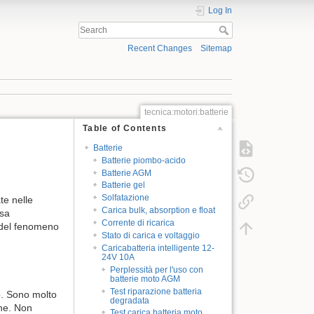
Log In
Recent Changes
Sitemap
tecnica:motori:batterie
Table of Contents
Batterie
Batterie piombo-acido
Batterie AGM
Batterie gel
Solfatazione
te nelle
Carica bulk, absorption e float
osa
Corrente di ricarica
 del fenomeno
Stato di carica e voltaggio
Caricabatteria intelligente 12-
24V 10A
Perplessità per l'uso con
batterie moto AGM
Test riparazione batteria
ro. Sono molto
degradata
one. Non
Test carica batteria moto