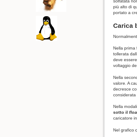
solfatata no
più alto di 
portato a cr
Carica 
Normalmente 
Nella prima
tollerata dal
deve essere 
voltaggio del
Nella secon
valore. A ca
decresce co
considerata 
Nella modal
sotto il
flo
caricatore i
Nel grafico 