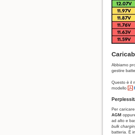
Caricab
Abbiamo prov
gestire batt
Questo è il 
modello
Perplessit
Per caricare
AGM
oppure
ad alto e ba
bulk chargi
batteria. È 