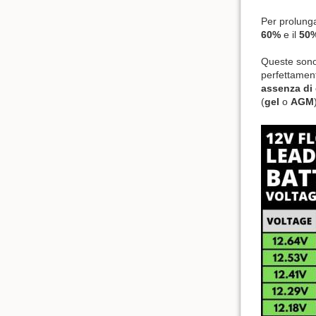
Per prolunga
60%
e il
50
Queste sono 
perfettament
assenza di 
(
gel
o
AGM