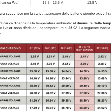
i carica
float
13.5 - 13.6 V
13.8 V
atura suggerisce per la carica
absorption
delle batterie piombo-acido il 
 di carica dipende dalla temperatura ambiente:
al diminuire della tem
i valori sono riferiti ad una temperatura di
25 C°
. La seguente tabella
: