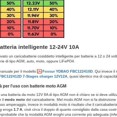
atteria intelligente 12-24V 10A
ato un caricabatterie cosiddetto intelligente per batterie a 12 o 24 volt
erie di tipo AGM, auto, moto, oppure LiFePO4.
manuale per il modello
Foxsur YDBAO FBC122410D
. Qui invece il
FBC122412D 7-Stages charger 12V12A
, quasi identico ma di capacit
à per l'uso con batterie moto AGM
 una batteria da moto 12V 8A di tipo AGM non è chiaro se si deve utiliz
 il
modo moto
del caricabatterie. Mel modo AGM non si fa distinzione f
sso amperaggio, invece in modalità moto è risultato che il caricabatteria
ng
eroga
1.7 A
, cioè circa il doppio di quanto consigliato dalla casa costr
improbabile che la modalità AGM eroghi una corrente più adeguata (infer