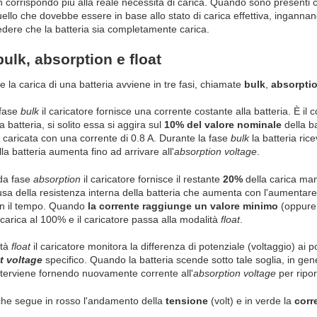
n corrispondo più alla reale necessità di carica. Quando sono presenti cri
quello che dovebbe essere in base allo stato di carica effettiva, ingannan
edere che la batteria sia completamente carica.
bulk, absorption e float
la carica di una batteria avviene in tre fasi, chiamate
bulk
,
absorpti
 fase
bulk
il caricatore fornisce una corrente costante alla batteria. È il
la batteria, si solito essa si aggira sul
10% del valore nominale
della b
caricata con una corrente di 0.8 A. Durante la fase
bulk
la batteria rice
la batteria aumenta fino ad arrivare all'
absorption voltage
.
da fase
absorption
il caricatore fornisce il restante
20%
della carica man
usa della resistenza interna della batteria che aumenta con l'aumentare 
n il tempo. Quando
la corrente raggiunge un valore minimo
(oppure 
carica al 100% e il caricatore passa alla modalità
float
.
ità
float
il caricatore monitora la differenza di potenziale (voltaggio) ai p
at voltage
specifico. Quando la batteria scende sotto tale soglia, in gen
nterviene fornendo nuovamente corrente all'
absorption voltage
per ripor
che segue in rosso l'andamento della
tensione
(volt) e in verde la
corr