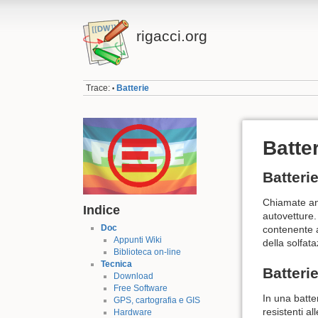
rigacci.org
Trace:
Batterie
•
Batte
Batteri
Chiamate a
Indice
autovetture.
Doc
contenente 
Appunti Wiki
della solfata
Biblioteca on-line
Tecnica
Batteri
Download
Free Software
In una batter
GPS, cartografia e GIS
resistenti a
Hardware