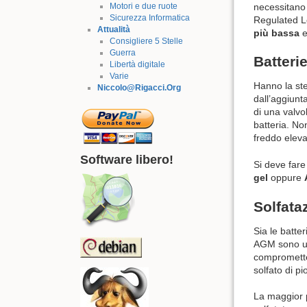
necessitano
Motori e due ruote
Sicurezza Informatica
Regulated Le
Attualità
più bassa
e
Consigliere 5 Stelle
Guerra
Batterie
Libertà digitale
Varie
Hanno la stes
Niccolo@Rigacci.Org
dall’aggiunt
di una valv
batteria. No
freddo elevat
Software libero!
Si deve far
gel
oppure
Solfata
Sia le batte
AGM sono un 
compromett
solfato di 
La maggior p