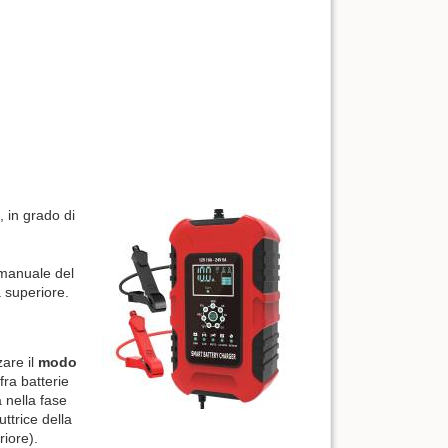
, in grado di
 manuale del
à superiore.
zare il
modo
ra batterie
 nella fase
uttrice della
iore).