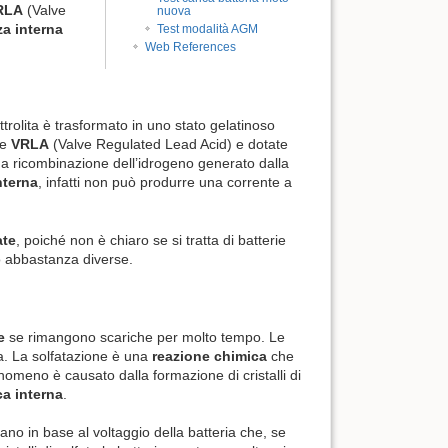
RLA
(Valve
nuova
za interna
Test modalità AGM
Web References
ettrolita è trasformato in uno stato gelatinoso
ie
VRLA
(Valve Regulated Lead Acid) e dotate
a ricombinazione dell’idrogeno generato dalla
nterna
, infatti non può produrre una corrente a
ate
, poiché non è chiaro se si tratta di batterie
no abbastanza diverse.
e
se rimangono scariche per molto tempo. Le
a. La solfatazione è una
reazione chimica
che
enomeno è causato dalla formazione di cristalli di
ca interna
.
nano in base al voltaggio della batteria che, se