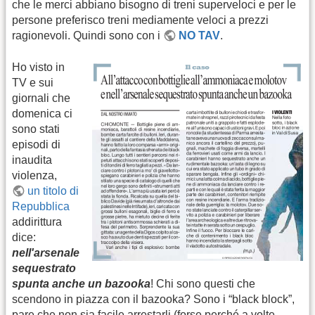
che le merci abbiano bisogno di treni superveloci e per le
persone preferisco treni mediamente veloci a prezzi
ragionevoli. Quindi sono con i
NO TAV
.
Ho visto in
TV e sui
giornali che
domenica ci
sono stati
episodi di
inaudita
violenza,
un titolo di
Repubblica
addirittura
dice:
nell'arsenale
sequestrato
spunta anche un bazooka
! Chi sono questi che
scendono in piazza con il bazooka? Sono i “black block”,
pare che non sia facile arrestarli (forse perché a volte