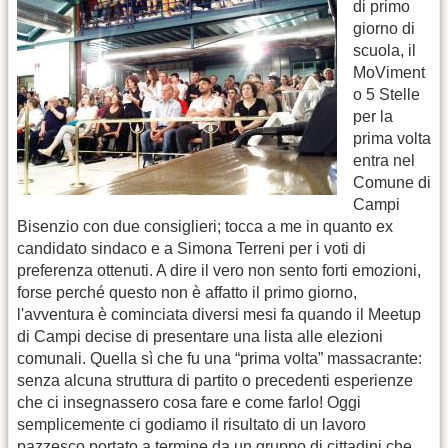
di primo
giorno di
scuola, il
MoViment
o 5 Stelle
per la
prima volta
entra nel
Comune di
Campi
Bisenzio con due consiglieri; tocca a me in quanto ex
candidato sindaco e a Simona Terreni per i voti di
preferenza ottenuti. A dire il vero non sento forti emozioni,
forse perché questo non è affatto il primo giorno,
l'avventura è cominciata diversi mesi fa quando il Meetup
di Campi decise di presentare una lista alle elezioni
comunali. Quella sì che fu una “prima volta” massacrante:
senza alcuna struttura di partito o precedenti esperienze
che ci insegnassero cosa fare e come farlo! Oggi
semplicemente ci godiamo il risultato di un lavoro
pazzesco portato a termine da un gruppo di cittadini che