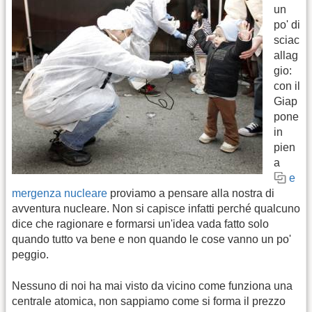
un
po' di
sciac
allag
gio:
con il
Giap
pone
in
pien
a
e
mergenza nucleare
proviamo a pensare alla nostra di
avventura nucleare. Non si capisce infatti perché qualcuno
dice che ragionare e formarsi un'idea vada fatto solo
quando tutto va bene e non quando le cose vanno un po'
peggio.
Nessuno di noi ha mai visto da vicino come funziona una
centrale atomica, non sappiamo come si forma il prezzo