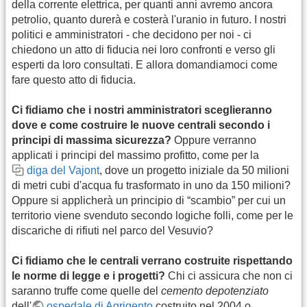
della corrente elettrica, per quanti anni avremo ancora
petrolio, quanto durerà e costerà l'uranio in futuro. I nostri
politici e amministratori - che decidono per noi - ci
chiedono un atto di fiducia nei loro confronti e verso gli
esperti da loro consultati. E allora domandiamoci come
fare questo atto di fiducia.
Ci fidiamo che i nostri amministratori sceglieranno
dove e come costruire le nuove centrali secondo i
principi di massima sicurezza?
Oppure verranno
applicati i principi del massimo profitto, come per la
diga del Vajont
, dove un progetto iniziale da 50 milioni
di metri cubi d'acqua fu trasformato in uno da 150 milioni?
Oppure si applicherà un principio di “scambio” per cui un
territorio viene svenduto secondo logiche folli, come per le
discariche di rifiuti nel parco del Vesuvio?
Ci fidiamo che le centrali verrano costruite rispettando
le norme di legge e i progetti?
Chi ci assicura che non ci
saranno truffe come quelle del
cemento depotenziato
dell'
ospedale di Agrigento
costruito nel 2004 o